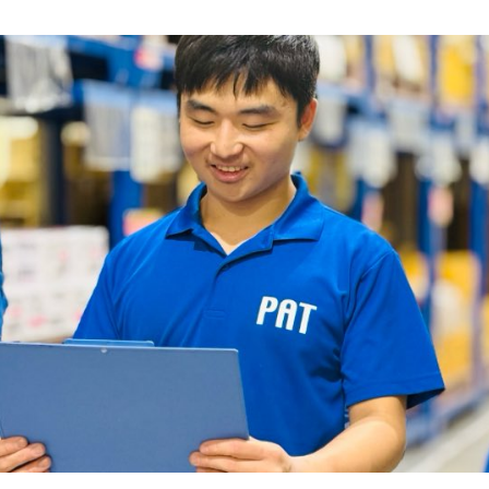
MESSAGE
あなたの持ち味が、 誰か
ATTRACTION
パットコーポレーション
RECRUITME
ストロングポイントで働
NEW GRADU