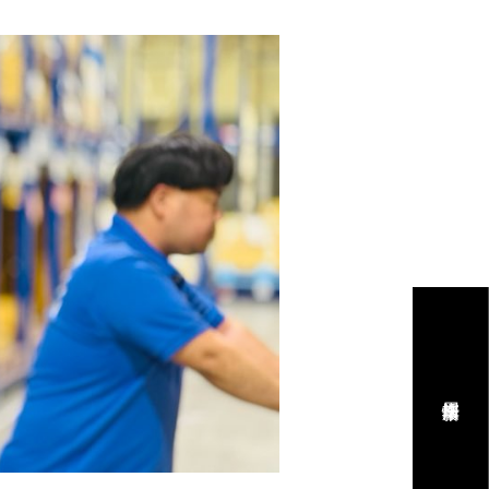
の力になる。
S
で働く魅力
NT
こう。
ATE