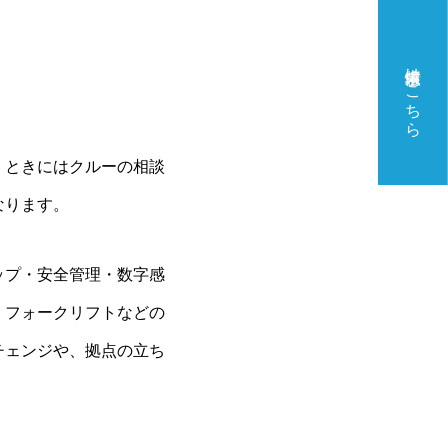
ーションの5つの魅力
求人情報はこちら
ON
イントで世界を変えていく。
。ときにはクルーの相談
なります。
ップ・安全管理・数字感
、フォークリフトなどの
のお問い合わせ
チェンジや、拠点の立ち