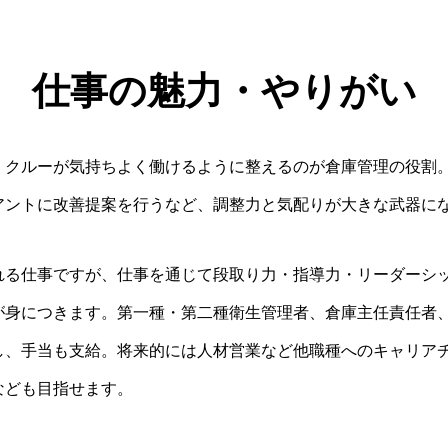
新卒向けのPATコーポレ
INTRODUCRI
仕事の魅力・やりがい
人と企業のストロングポ
、クルーが気持ちよく働けるように整えるのが倉庫管理の役割
CONTENTS
アントに改善提案を行うなど、調整力と気配りが大きな武器に
コンテンツ
れる仕事ですが、仕事を通じて段取り力・指導力・リーダーシ
CONTACT
が身につきます。第一種・第二種衛生管理者、倉庫主任責任者
PATコーポレーションへ
し、手当も支給。将来的には人材営業など他職種へのキャリア
なども目指せます。