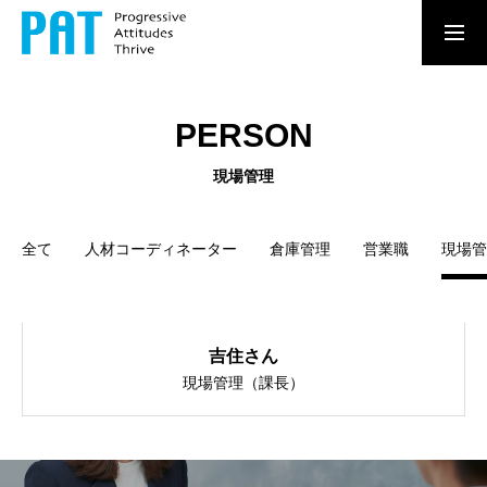
新卒採用情報
求人情報はこちら
PERSON
MESSAGE
現場管理
あなたの持ち味が、 誰かの力になる。
ATTRACTIONS
全て
人材コーディネーター
倉庫管理
営業職
現場管
パットコーポレーションで働く魅力
RECRUITMENT
吉住さん
ストロングポイントで働こう。
現場管理（課長）
NEW GRADUATE
新卒向けのPATコーポレーションの5つの魅力