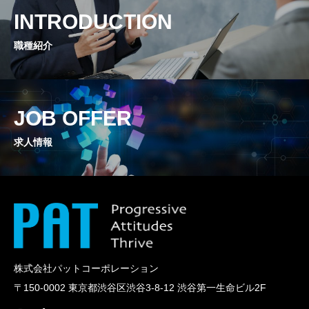
INTRODUCRION
INTRODUCTION
人と企業のストロングポイントで世界を変えていく。
職種紹介
CONTENTS
コンテンツ
JOB OFFER
CONTACT
求人情報
PATコーポレーションへのお問い合わせ
株式会社パットコーポレーション
〒150-0002 東京都渋谷区渋谷3-8-12 渋谷第一生命ビル2F