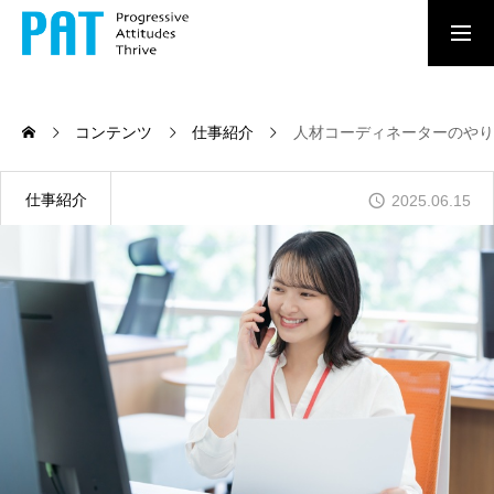
新卒採用情報
求人情報はこちら
コンテンツ
仕事紹介
人材コーディネーターのやり
MESSAGE
あなたの持ち味が、 誰かの力になる。
仕事紹介
2025.06.15
ATTRACTIONS
パットコーポレーションで働く魅力
RECRUITMENT
ストロングポイントで働こう。
NEW GRADUATE
新卒向けのPATコーポレーションの5つの魅力